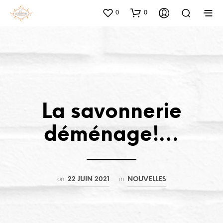
0
0
La savonnerie
déménage!…
on
in
22 JUIN 2021
NOUVELLES