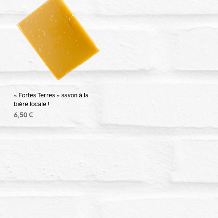
« Fortes Terres » savon à la
bière locale !
6,50
€
AJOUTER AU PANIER