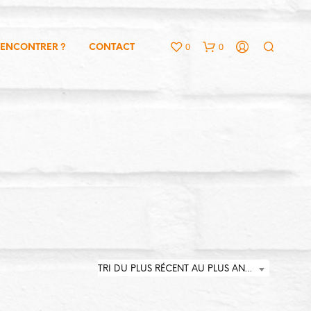
0
0
RENCONTRER ?
CONTACT
V
O
T
R
E
TRI DU PLUS RÉCENT AU PLUS ANCIEN
P
A
N