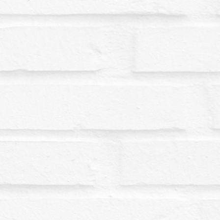
I
E
R
E
S
T
V
I
D
E
.