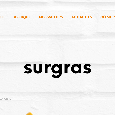
IL
BOUTIQUE
NOS VALEURS
ACTUALITÉS
OÙ ME 
surgras
“SURGRAS”