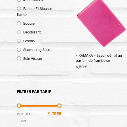
Baume Et Mousse
Karité
Bougie
Déodorant
Savons
Shampoing Solide
« KAMAKA » Savon génial au
Soin Visage
parfum de framboise
6,50
€
AJOUTER AU PANIER
FILTRER PAR TARIF
PRIX
PRIX
FILTRER
PRIX :
0 €
MIN
MAX
—
10 €