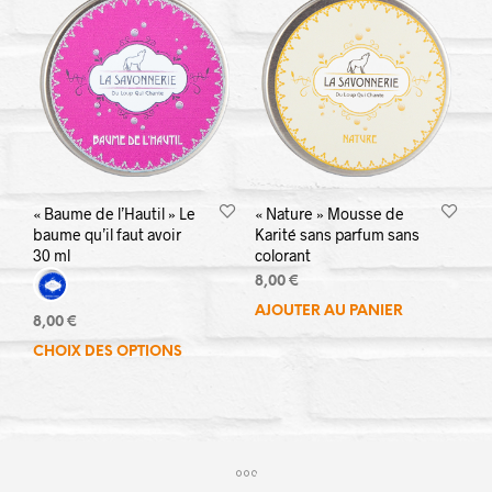
« Baume de l’Hautil » Le
« Nature » Mousse de
baume qu’il faut avoir
Karité sans parfum sans
30 ml
colorant
8,00
€
AJOUTER AU PANIER
8,00
€
CHOIX DES OPTIONS
Ce
produit
a
plusieurs
variations.
Les