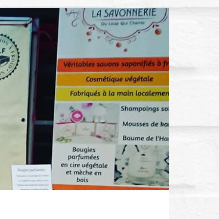
I
E
R
E
S
T
V
I
D
E
.