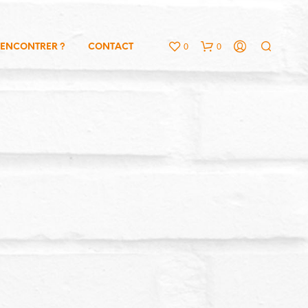
0
0
RENCONTRER ?
CONTACT
V
O
T
R
E
P
A
N