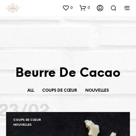
0
0
Beurre De Cacao
ALL
COUPS DE CŒUR
NOUVELLES
23/02
COUPS DE CŒUR
NOUVELLES